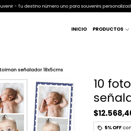
uvenir - Tu destino número uno para souvenirs personaliza
INICIO
PRODUCTOS
otoiman señalador 18x5cms
10 fot
señal
$12.568,4
5% OFF
co