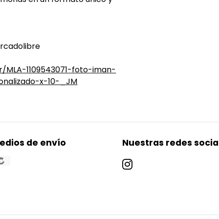
rcadolibre
.ar/MLA-1109543071-foto-iman-
onalizado-x-10-_JM
edios de envío
Nuestras redes socia