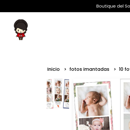
Boutique del So
Inicio
fotos imantadas
10 f