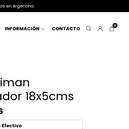
dos en Argentina
0
INFORMACIÓN
CONTACTO
oiman
ador 18x5cms
6
n
Efectivo