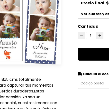
Precio final:
$
Ver cuotas y 
Cantidad
1
Calculá el cos
e 18x5 cms totalmente
para capturar tus momentos
cuerdos duraderos.Estos
er ocasión. Ya sea un
especial, nuestros imanes son
emorias en un formato único y